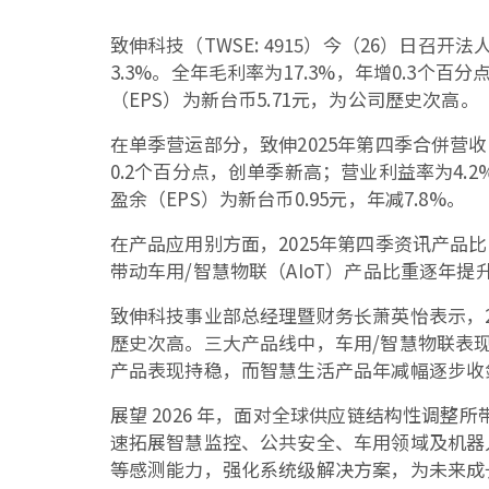
致伸科技（TWSE: 4915）今（26）日召
3.3%。全年毛利率为17.3%，年增0.3个
（EPS）为新台币5.71元，为公司歷史次高。
在单季营运部分，致伸2025年第四季合併营收为
0.2个百分点，创单季新高；营业利益率为4.
盈余（EPS）为新台币0.95元，年减7.8%。
在产品应用别方面，2025年第四季资讯产品比重
带动车用/智慧物联（AIoT）产品比重逐年
致伸科技事业部总经理暨财务长萧英怡表示，2
歷史次高。三大产品线中，车用/智慧物联表现
产品表现持稳，而智慧生活产品年减幅逐步收
展望 2026 年，面对全球供应链结构性调
速拓展智慧监控、公共安全、车用领域及机器人等高
等感测能力，强化系统级解决方案，为未来成