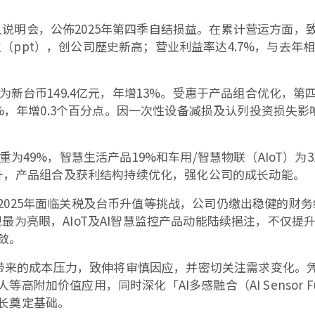
开法人说明会，公佈2025年第四季自结损益。在累计营运方面，致
百分点（ppt），创公司歷史新高；营业利益率达4.7%，与去年
新台币149.4亿元，年增13%。受惠于产品组合优化，第四
2%，年增0.3个百分点。因一次性设备减损及认列投资损失影
为49%，智慧生活产品19%和车用/智慧物联（AIoT）为3
提升，产品组合及获利结构持续优化，强化公司的成长动能。
025年面临关税及台币升值等挑战，公司仍缴出稳健的财务
最为亮眼，AIoT及AI智慧监控产品动能陆续挹注，不仅
敛。
整所带来的成本压力，致伸将审慎因应，并密切关注需求变化
附加价值应用，同时深化「AI多感融合（AI Sensor 
长奠定基础。